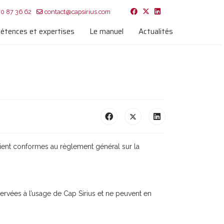
70 87 36 62
contact@capsirius.com
étences et expertises
Le manuel
Actualités
oient conformes au règlement général sur la
vées à l’usage de Cap Sirius et ne peuvent en