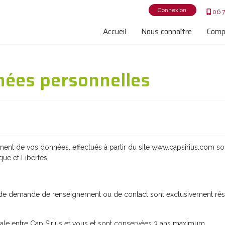
Connexion
06 
Accueil
Nous connaître
Comp
nées personnelles
itement de vos données, effectués à partir du site www.capsirius.com s
que et Libertés.
de demande de renseignement ou de contact sont exclusivement réser
iale entre Cap Sirius et vous et sont conservées 3 ans maximum.